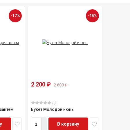
-17%
-15%
2 200
₽
2 600
₽
(0)
зантем
Букет Молодой июнь
у
В корзину