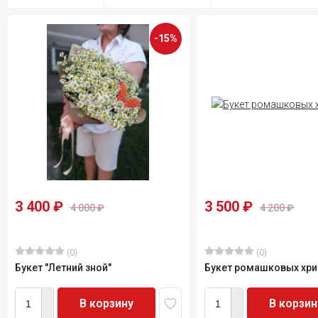
-15%
3 400
₽
3 500
₽
4 000
₽
4 200
₽
(0)
(0)
Букет "Летний зной"
Букет ромашковых хри
В корзину
В корзин