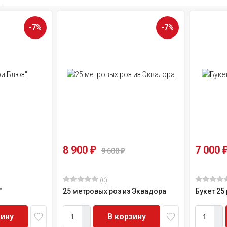
-7%
-7%
8 900
7 000
₽
9 600
₽
(0)
"
25 метровых роз из Эквадора
Букет 25 
зину
В корзину