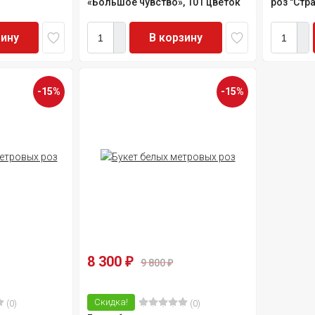
«Большое чувство», 101 цветок
роз "Стра
зину
В корзину
-15%
-15%
8 300
₽
9 800
₽
Скидка!
(0)
(0)