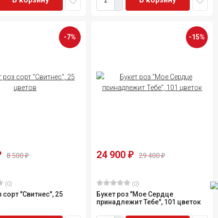
-7%
-15%
24 900
₽
₽
8 500
29 400
₽
₽
(0)
(0)
 сорт "Свитнес", 25
Букет роз "Мое Сердце
принадлежит Тебе", 101 цветок