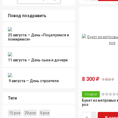
Повод поздравить
25 августа — День «Поцелуемся и
помиримся»
11 августа — День сына и дочери
8 300
₽
9 800
₽
​ 9 августа — День строителя
Скидка!
Теги
Букет из метровых
роз
15 роз
29 роз
9 роз
В кор