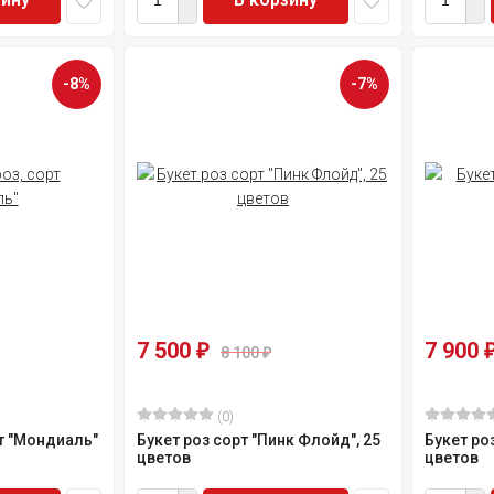
-8%
-7%
7 500
7 900
₽
8 100
₽
(0)
рт "Мондиаль"
Букет роз сорт "Пинк Флойд", 25
Букет роз
цветов
цветов