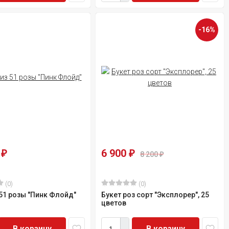
-16%
0
6 900
₽
₽
8 200
₽
(0)
(0)
 51 розы "Пинк Флойд"
Букет роз сорт "Эксплорер", 25
цветов
В корзину
В корзину