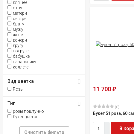
для нее
отцу
матери
сестре
брату
мужу
жене
дочери
другу
подруге
бабушке
начальнику
коллеге
Вид цветка
11 700
Розы
₽
Тип
(0)
розы поштучно
Букет 51 роза, 60 с
букет цветов
В кор
Очистить фильтр