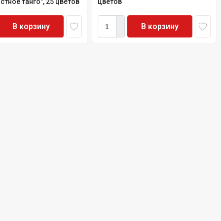
стное танго", 25 цветов
цветов
В корзину
В корзину