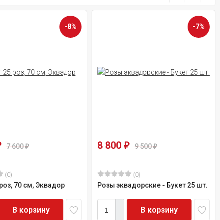
-8%
-7%
8 800
₽
₽
7 600
9 500
₽
₽
(0)
(0)
роз, 70 см, Эквадор
Розы эквадорские - Букет 25 шт.
В корзину
В корзину