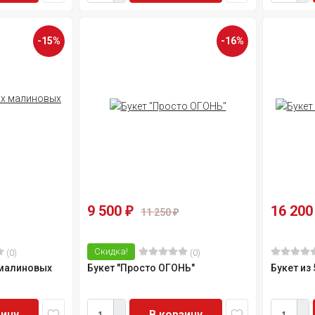
-15%
-16%
9 500
16 20
₽
11 250
₽
Скидка!
(0)
(0)
 малиновых
Букет "Просто ОГОНЬ"
Букет из
зину
В корзину