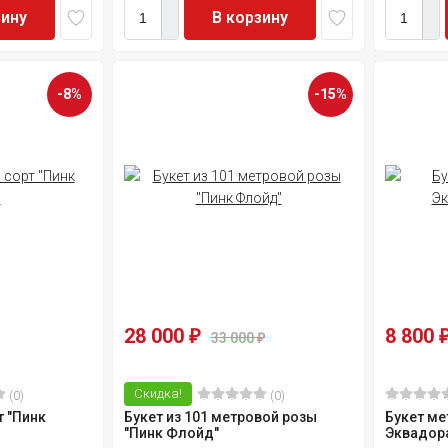
зину
В корзину
-8%
-15%
28 000
8 800
₽
33 000
₽
Скидка!
(0)
(0)
т "Пинк
Букет из 101 метровой розы
Букет ме
"Пинк Флойд"
Эквадора