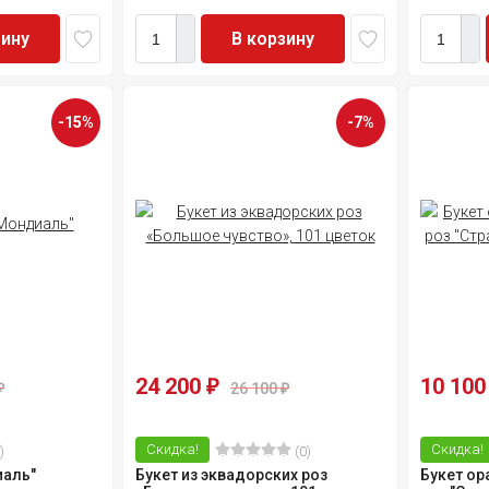
зину
В корзину
-15%
-7%
24 200
10 10
₽
26 100
₽
₽
Скидка!
Скидка!
)
(0)
иаль"
Букет из эквадорских роз
Букет о