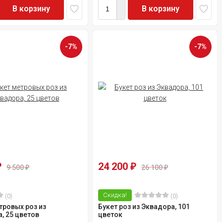
В корзину
В корзину
-7%
-7%
24 200
₽
₽
9 500
26 100
₽
₽
Скидка!
(0)
(0)
тровых роз из
Букет роз из Эквадора, 101
, 25 цветов
цветок