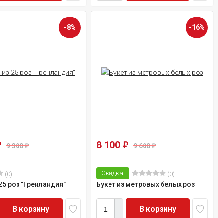
-8%
-16%
8 100
₽
₽
9 300
9 600
₽
₽
Скидка!
(0)
(0)
 25 роз "Гренландия"
Букет из метровых белых роз
В корзину
В корзину