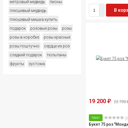
метровый медведь
пионы
В кор
плюшевый медведь
плюшевый мишка купить
подарок
розовые розы
розы
розы в коробке
розы красные
розы поштучно
сердце из роз
сладкий подарок
тюльпаны
фрукты
эустома
19 200
₽
22 700
New!
(0
Букет 75 роз "Монд