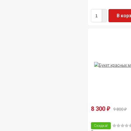
В кор
8 300
₽
9 800
₽
Скидка!