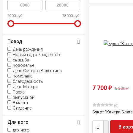
6900 руб.
28000 руб.
Повод
День рождения
Новый год и Рождество
свадьба
новоселье
День Святого Валентина
помолвка
благодарность
День Матери
7 700
₽
8 300
₽
Пасха
выпускной
8 марта
(0)
Свидание
Букет "Кантри Блюз
Для кого
В кор
для него