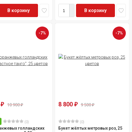
В корзину
В корзину
-7%
-7%
0
8 800
₽
₽
10 900
9 500
₽
₽
(0)
(0)
ранжевых голландских
Букет жёлтых метровых роз, 25