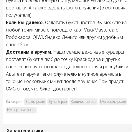
букета на электронную почту, ммс или WhatsApp до его
доставки. А также сделать фото вручения (с согласия
получателя).
Если Вы далеко.
Оплатить букет цветов Вы можете из
любой точки мира с помощью карт Visa/Mastercard,
Робокасса, QIWI, Яндекс.Деньги или другим удобным
способом.
Доставим и вручим
. Наши самые вежливые курьеры
доставят букет в любую точку Краснодара и других
населенных пунктов краснодарского края и республики
Адыгея и вручат его получателю в нужное время, а в
течение нескольких минут после вручения Вам придет
СМС о том, что букет доставлен!
Категории:
Белые розы
Букеты роз
Количество роз
Метровые розы
Импортные розы
Характеристики: