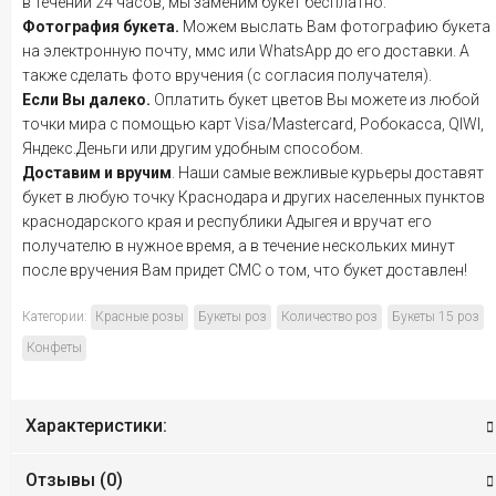
в течении 24 часов, мы заменим букет бесплатно.
Фотография букета.
Можем выслать Вам фотографию букета
на электронную почту, ммс или WhatsApp до его доставки. А
также сделать фото вручения (с согласия получателя).
Если Вы далеко.
Оплатить букет цветов Вы можете из любой
точки мира с помощью карт Visa/Mastercard, Робокасса, QIWI,
Яндекс.Деньги или другим удобным способом.
Доставим и вручим
. Наши самые вежливые курьеры доставят
букет в любую точку Краснодара и других населенных пунктов
краснодарского края и республики Адыгея и вручат его
получателю в нужное время, а в течение нескольких минут
после вручения Вам придет СМС о том, что букет доставлен!
Категории:
Красные розы
Букеты роз
Количество роз
Букеты 15 роз
Конфеты
Характеристики:
Отзывы (
0
)