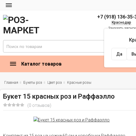
+7 (918) 136-35-
Краснодар
Заказать звоно
zakaz@rose-market
Кр
Найти
Да
В
Каталог товаров
Главная
Букеты роз
Цвет роз
Красные розы
Букет 15 красных роз и Раффаэлло
(0 отзывов)
Комплект из 15 роз на ножке 60 см и коробочки Раффаэлло.