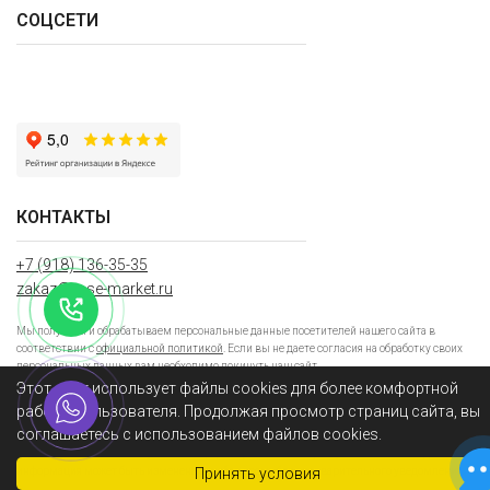
СОЦСЕТИ
КОНТАКТЫ
+7 (918) 136-35-35
zakaz@rose-market.ru
Мы получаем и обрабатываем персональные данные посетителей нашего сайта в
соответствии с
официальной политикой
. Если вы не даете согласия на обработку своих
персональных данных,вам необходимо покинуть наш сайт.
Этот сайт использует файлы cookies для более комфортной
Роз-Маркет
Все права защищены
работы пользователя. Продолжая просмотр страниц сайта, вы
соглашаетесь с использованием файлов cookies.
«Вся предоставленная информация и цены, указанные на сайте, носят информационный
характер и не являются публичной офертой (ст. 437 ГК РФ). Опубликованная на данном сайт
информация может быть изменена в любое время без предварительного уведомления.
Принять условия