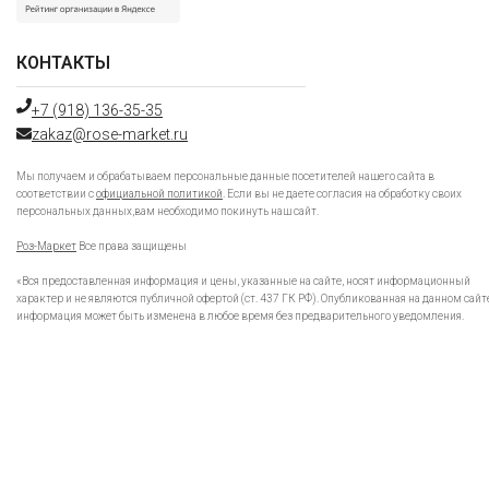
КОНТАКТЫ
+7 (918) 136-35-35
zakaz@rose-market.ru
Мы получаем и обрабатываем персональные данные посетителей нашего сайта в
соответствии с
официальной политикой
. Если вы не даете согласия на обработку своих
персональных данных,вам необходимо покинуть наш сайт.
Роз-Маркет
Все права защищены
«Вся предоставленная информация и цены, указанные на сайте, носят информационный
характер и не являются публичной офертой (ст. 437 ГК РФ). Опубликованная на данном сайт
информация может быть изменена в любое время без предварительного уведомления.