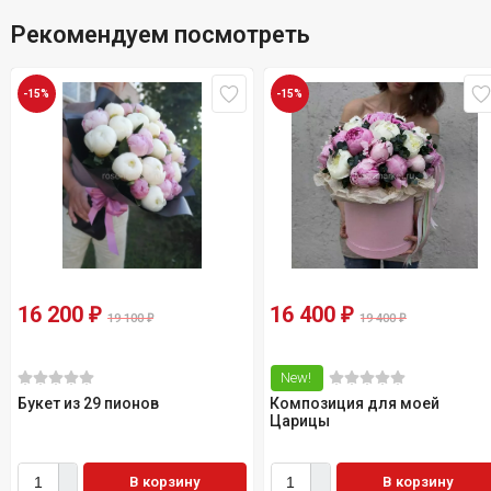
Рекомендуем посмотреть
-15%
-15%
16 200
16 400
₽
₽
19 100
₽
19 400
₽
New!
Букет из 29 пионов
Композиция для моей
Царицы
В корзину
В корзину