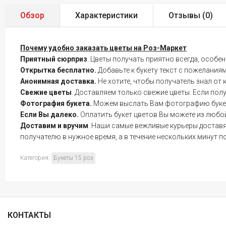
Обзор
Характеристики
Отзывы (
0
)
Почему удобно заказать цветы на Роз-Маркет
Приятный сюрприз
. Цветы получать приятно всегда, особе
Открытка бесплатно.
Добавьте к букету текст с пожелания
Анонимная доставка.
Не хотите, чтобы получатель знал от 
Свежие цветы
. Доставляем только свежие цветы. Если пол
Фотография букета.
Можем выслать Вам фотографию букета 
Если Вы далеко.
Оплатить букет цветов Вы можете из любой
Доставим и вручим
. Наши самые вежливые курьеры доставят
получателю в нужное время, а в течение нескольких минут п
Категория:
Букеты 15 роз
КОНТАКТЫ