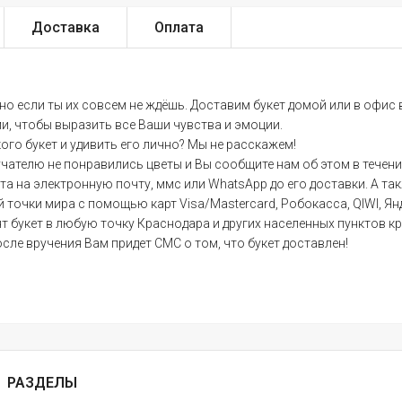
Доставка
Оплата
нно если ты их совсем не ждёшь. Доставим букет домой или в офис
ми, чтобы выразить все Ваши чувства и эмоции.
кого букет и удивить его лично? Мы не расскажем!
учателю не понравились цветы и Вы сообщите нам об этом в течени
на электронную почту, ммс или WhatsApp до его доставки. А такж
 точки мира с помощью карт Visa/Mastercard, Робокасса, QIWI, Я
 букет в любую точку Краснодара и других населенных пунктов кр
осле вручения Вам придет СМС о том, что букет доставлен!
РАЗДЕЛЫ