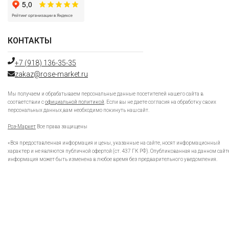
КОНТАКТЫ
+7 (918) 136-35-35
zakaz@rose-market.ru
Мы получаем и обрабатываем персональные данные посетителей нашего сайта в
соответствии с
официальной политикой
. Если вы не даете согласия на обработку своих
персональных данных,вам необходимо покинуть наш сайт.
Роз-Маркет
Все права защищены
«Вся предоставленная информация и цены, указанные на сайте, носят информационный
характер и не являются публичной офертой (ст. 437 ГК РФ). Опубликованная на данном сайт
информация может быть изменена в любое время без предварительного уведомления.