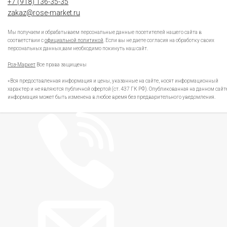
+7 (918) 136-35-35
zakaz@rose-market.ru
Мы получаем и обрабатываем персональные данные посетителей нашего сайта в
соответствии с
официальной политикой
. Если вы не даете согласия на обработку своих
персональных данных,вам необходимо покинуть наш сайт.
Роз-Маркет
Все права защищены
«Вся предоставленная информация и цены, указанные на сайте, носят информационный
характер и не являются публичной офертой (ст. 437 ГК РФ). Опубликованная на данном сайт
информация может быть изменена в любое время без предварительного уведомления.