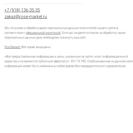
+7 (918) 136-35-35
zakaz@rose-market.ru
Мы получаем и обрабатываем персональные данные посетителей нашего сайта в
соответствии с
официальной политикой
. Если вы не даете согласия на обработку своих
персональных данных,вам необходимо покинуть наш сайт.
Роз-Маркет
Все права защищены
«Вся предоставленная информация и цены, указанные на сайте, носят информационный
характер и не являются публичной офертой (ст. 437 ГК РФ). Опубликованная на данном сайт
информация может быть изменена в любое время без предварительного уведомления.