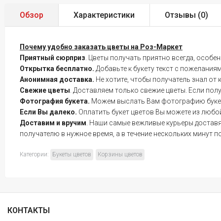
Обзор
Характеристики
Отзывы (
0
)
Почему удобно заказать цветы на Роз-Маркет
Приятный сюрприз
. Цветы получать приятно всегда, особе
Открытка бесплатно.
Добавьте к букету текст с пожелания
Анонимная доставка.
Не хотите, чтобы получатель знал от 
Свежие цветы
. Доставляем только свежие цветы. Если пол
Фотография букета.
Можем выслать Вам фотографию букета 
Если Вы далеко.
Оплатить букет цветов Вы можете из любой
Доставим и вручим
. Наши самые вежливые курьеры доставят
получателю в нужное время, а в течение нескольких минут п
Категории:
Букеты цветов
Корзины цветов
КОНТАКТЫ