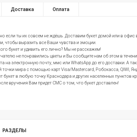
Доставка
Оплата
нно если ты их совсем не ждёшь. Доставим букет домой или в офис
ми, чтобы выразить все Ваши чувства и эмоции.
кого букет и удивить его лично? Мы не расскажем!
учателю не понравились цветы и Вы сообщите нам об этом в течени
на электронную почту, ммс или WhatsApp до его доставки. А такж
 точки мира с помощью карт Visa/Mastercard, Робокасса, QIWI, Я
 букет в любую точку Краснодара и других населенных пунктов кр
осле вручения Вам придет СМС о том, что букет доставлен!
РАЗДЕЛЫ