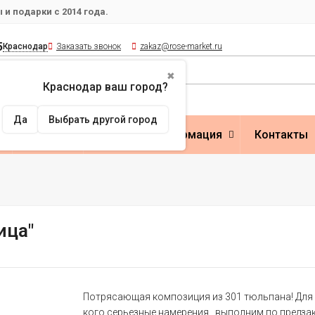
и подарки с 2014 года.
5
Краснодар
Заказать звонок
zakaz@rose-market.ru
✖
Краснодар ваш город?
Да
Выбрать другой город
Оплата
Полезная информация
Контакты
ица"
Потрясающая композиция из 301 тюльпана! Для 
кого серьезные намерения...выполним по предзак