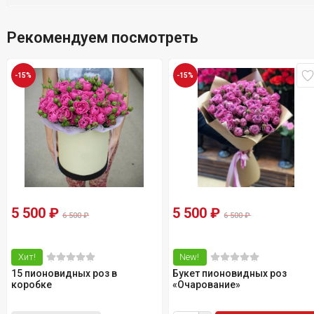
Рекомендуем посмотреть
-15%
-15%
5 500
₽
5 500
₽
6 500
₽
6 500
₽
Хит!
New!
15 пионовидных роз в
Букет пионовидных роз
коробке
«Очарование»