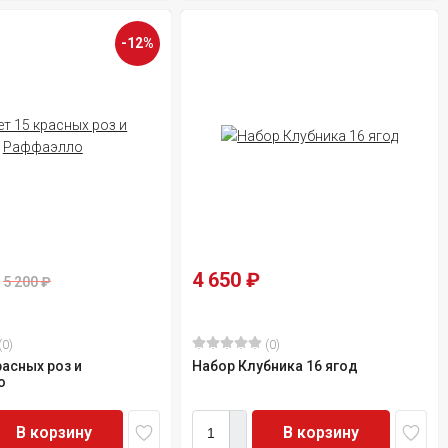
-12%
4 650
₽
5 200
₽
(0)
(0)
расных роз и
Набор Клубника 16 ягод
о
В корзину
В корзину