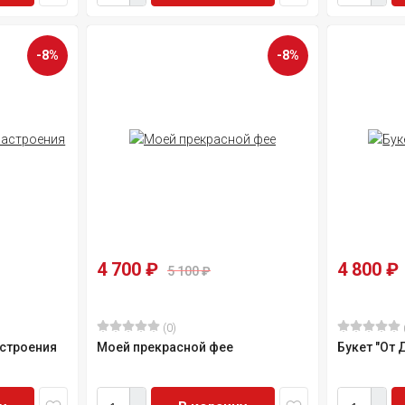
-8%
-8%
4 700
₽
4 800
₽
5 100
₽
(0)
астроения
Моей прекрасной фее
Букет "От 