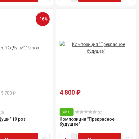
-16%
4 800
₽
5 700
₽
Хит!
(0)
(0)
Души" 19 роз
Композиция "Прекрасное
будущее"