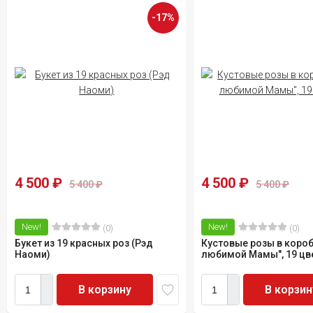
-17%
4 500
₽
4 500
₽
5 400
₽
5 400
₽
New!
New!
(0)
(0)
Букет из 19 красных роз (Рэд
Кустовые розы в коро
Наоми)
любимой Мамы", 19 цв
В корзину
В корзин