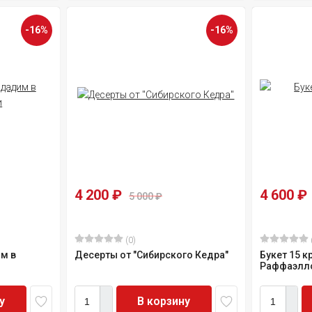
-16%
-16%
4 200
₽
4 600
₽
5 000
₽
(0)
м в
Десерты от "Сибирского Кедра"
Букет 15 к
Раффаэлл
у
В корзину