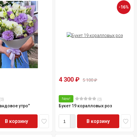
-16%
4 300
₽
5 100
₽
New!
(0)
(0)
вандовое утро"
Букет 19 коралловых роз
В корзину
В корзину