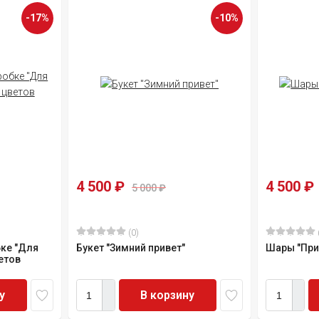
-17%
-10%
4 500
₽
4 500
₽
5 000
₽
(0)
бке "Для
Букет "Зимний привет"
Шары "При
етов
у
В корзину