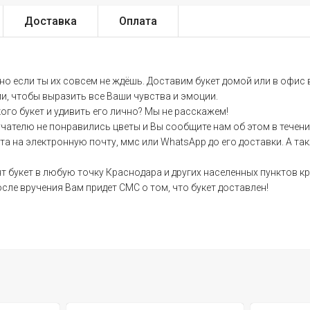
Доставка
Оплата
нно если ты их совсем не ждёшь. Доставим букет домой или в офис
ми, чтобы выразить все Ваши чувства и эмоции.
кого букет и удивить его лично? Мы не расскажем!
учателю не понравились цветы и Вы сообщите нам об этом в течени
на электронную почту, ммс или WhatsApp до его доставки. А такж
 букет в любую точку Краснодара и других населенных пунктов кр
осле вручения Вам придет СМС о том, что букет доставлен!