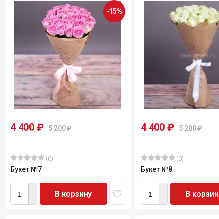
-15%
4 400
₽
4 400
₽
5 200
₽
5 200
₽
(0)
(0)
Букет №7
Букет №8
В корзину
В корзин