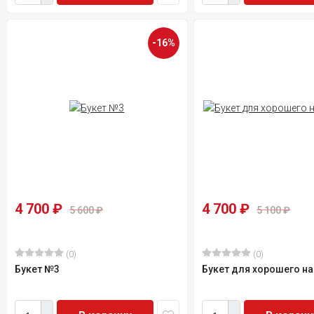
-16%
4 700
₽
4 700
₽
5 600
₽
5 100
₽
(0)
(0)
Букет №3
Букет для хорошего н