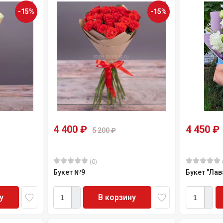
-15%
-15%
4 400
₽
4 450
₽
5 200
₽
(0)
Букет №9
Букет "Ла
у
В корзину