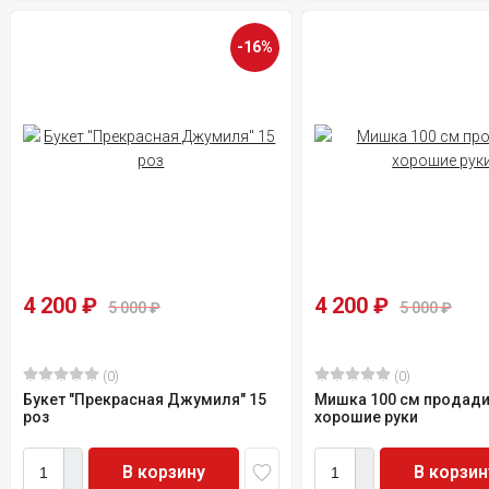
-16%
4 200
₽
4 200
₽
5 000
₽
5 000
₽
(0)
(0)
Букет "Прекрасная Джумиля" 15
Мишка 100 см продади
роз
хорошие руки
В корзину
В корзин