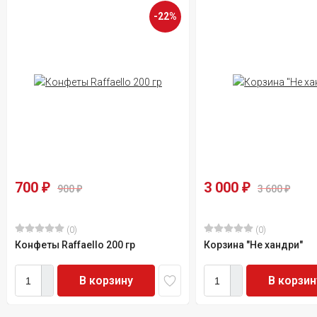
-22%
700
3 000
₽
₽
900
3 600
₽
₽
(0)
(0)
Конфеты Raffaello 200 гр
Корзина "Не хандри"
В корзину
В корзин