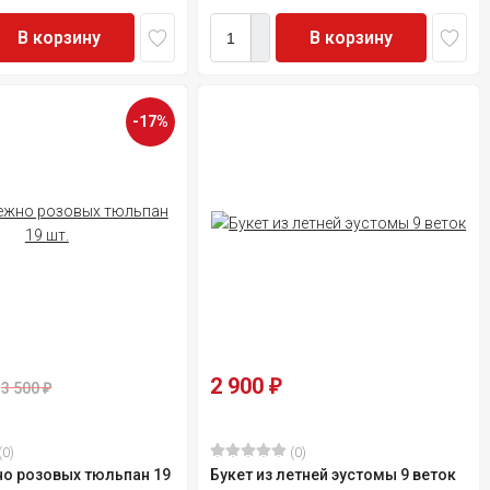
В корзину
В корзину
-17%
2 900
₽
3 500
₽
(0)
(0)
но розовых тюльпан 19
Букет из летней эустомы 9 веток