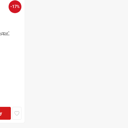
-17%
у