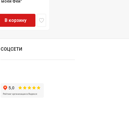
я моей Феи"
В корзину
СОЦСЕТИ