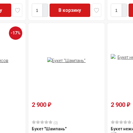
у
В корзину
-17%
2 900
2 900
₽
₽
(0)
Букет "Шампань"
Букет неж