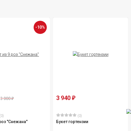
-10%
3 940
₽
3 000
₽
(0)
(0)
 роз "Снежана"
Букет гортензии