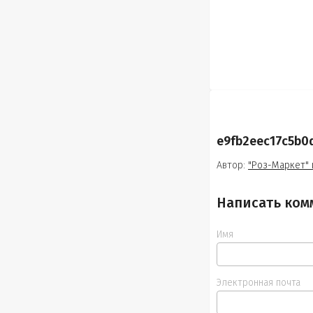
e9fb2eec17c5b
Автор:
"Роз-Маркет" 
Написать ком
Имя
Электронная почта